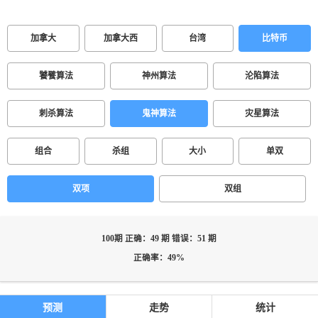
加拿大
加拿大西
台湾
比特币
饕餮算法
神州算法
沦陷算法
刺杀算法
鬼神算法
灾星算法
组合
杀组
大小
单双
双项
双组
100期 正确：49 期 错误：51 期
正确率：49%
预测
走势
统计