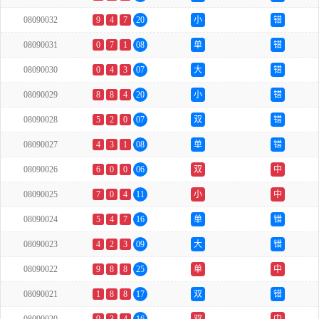
08090032
9
4
7
20
小
错
08090031
0
7
1
08
单
错
08090030
0
4
3
07
大
错
08090029
8
8
4
20
小
错
08090028
5
2
0
07
双
错
08090027
4
3
1
08
单
错
08090026
6
0
0
06
双
中
08090025
7
0
4
11
小
中
08090024
5
4
7
16
单
错
08090023
4
2
3
09
大
错
08090022
9
8
8
25
单
中
08090021
1
8
8
17
双
错