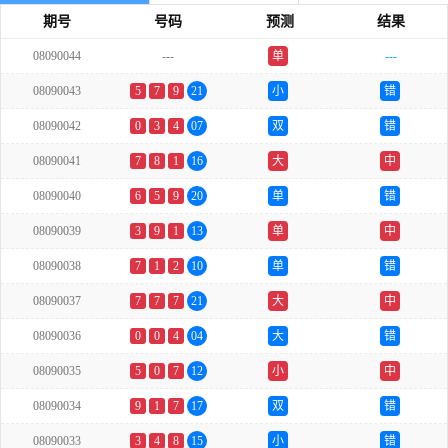
期号
号码
预测
结果
08090044
---
单
---
08090043
5
7
9
21
小
错
08090042
0
3
4
07
双
错
08090041
7
8
1
16
大
中
08090040
6
5
9
20
单
错
08090039
3
9
1
13
单
中
08090038
7
1
2
10
单
错
08090037
7
7
7
21
大
中
08090036
0
0
4
04
大
错
08090035
5
0
7
12
小
中
08090034
9
1
7
17
双
错
08090033
3
4
8
15
小
错