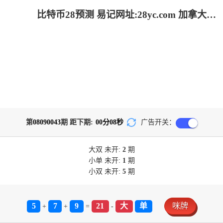
比特币28预测 易记网址:28yc.com 加拿大2.8-加拿大28在线|PC预测结果咪牌|加拿大pc在线预测结果_专注研究加拿大预测!
第
08090043
期 距下期:
00
分
08
秒
广告开关：
大双
未开:
2
期
小单
未开:
1
期
小双
未开:
5
期
5
7
9
21
大
单
咪牌
+
+
=
-