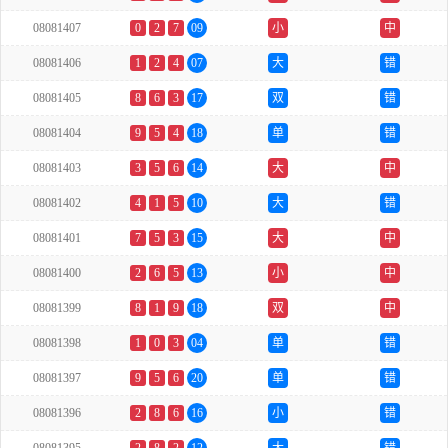
08081407
0
2
7
09
小
中
08081406
1
2
4
07
大
错
08081405
8
6
3
17
双
错
08081404
9
5
4
18
单
错
08081403
3
5
6
14
大
中
08081402
4
1
5
10
大
错
08081401
7
5
3
15
大
中
08081400
2
6
5
13
小
中
08081399
8
1
9
18
双
中
08081398
1
0
3
04
单
错
08081397
9
5
6
20
单
错
08081396
2
8
6
16
小
错