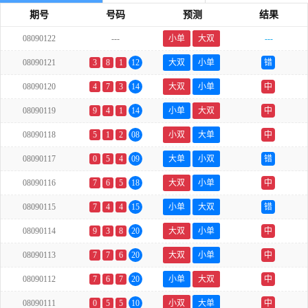
期号
号码
预测
结果
08090122
---
小单
大双
---
08090121
3
8
1
12
大双
小单
错
08090120
4
7
3
14
大双
小单
中
08090119
9
4
1
14
小单
大双
中
08090118
5
1
2
08
小双
大单
中
08090117
0
5
4
09
大单
小双
错
08090116
7
6
5
18
大双
小单
中
08090115
7
4
4
15
小单
大双
错
08090114
9
3
8
20
大双
小单
中
08090113
7
7
6
20
大双
小单
中
08090112
7
6
7
20
小单
大双
中
08090111
0
5
5
10
小双
大单
中