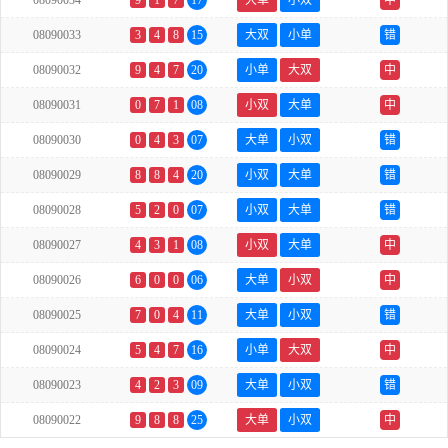
08090034
9
1
7
17
大单
小双
中
08090033
3
4
8
15
大双
小单
错
08090032
9
4
7
20
小单
大双
中
08090031
0
7
1
08
小双
大单
中
08090030
0
4
3
07
大单
小双
错
08090029
8
8
4
20
小双
大单
错
08090028
5
2
0
07
小双
大单
错
08090027
4
3
1
08
小双
大单
中
08090026
6
0
0
06
大单
小双
中
08090025
7
0
4
11
大单
小双
错
08090024
5
4
7
16
小单
大双
中
08090023
4
2
3
09
大单
小双
错
08090022
9
8
8
25
大单
小双
中