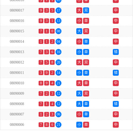
08090018
3
1
1
05
小
单
中
08090017
9
3
5
17
大
双
中
08090016
9
3
1
13
小
单
中
08090015
7
1
0
08
大
双
中
08090014
1
1
2
04
小
单
中
08090013
7
3
6
16
小
单
错
08090012
7
5
8
20
大
双
中
08090011
3
9
2
14
小
单
错
08090010
8
9
4
21
大
单
中
08090009
7
2
3
12
大
双
中
08090008
7
1
4
12
大
单
错
08090007
1
2
3
06
小
单
中
08090006
7
8
6
21
小
单
中