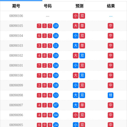
期号
号码
预测
结果
08090106
---
小
双
---
08090105
7
5
7
19
大
单
中
08090104
6
3
7
16
小
双
中
08090103
3
3
5
11
大
单
中
08090102
4
8
7
19
大
双
中
08090101
7
2
5
14
小
双
中
08090100
7
6
6
19
大
双
中
08090099
2
9
7
18
小
双
中
08090098
1
6
6
13
大
双
错
08090097
4
2
1
07
大
单
中
08090096
4
0
0
04
小
双
中
08090095
6
9
9
24
小
双
中