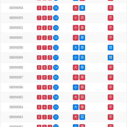
08090094
3
4
9
16
大
单
中
08090093
7
0
3
10
小
双
中
08090092
6
1
6
13
小
单
中
08090091
3
2
5
10
小
单
中
08090090
1
7
4
12
大
单
错
08090089
6
2
9
17
小
双
错
08090088
0
8
6
14
大
单
中
08090087
2
0
3
05
小
单
中
08090086
7
6
8
21
小
单
中
08090085
3
6
7
16
大
双
中
08090084
8
4
1
13
大
单
中
08090083
6
2
7
15
大
双
中