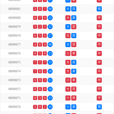
08090082
8
6
3
17
小
单
中
08090081
2
0
7
09
大
双
错
08090080
6
7
9
22
大
单
中
08090079
5
2
5
12
大
双
中
08090078
6
5
6
17
大
双
中
08090077
4
0
4
08
大
双
中
08090076
8
5
0
13
小
单
中
08090075
7
1
7
15
大
双
中
08090074
7
8
1
16
大
单
中
08090073
0
9
2
11
小
单
中
08090072
6
6
6
18
大
双
中
08090071
0
5
8
13
小
单
中
08090070
5
9
2
16
小
单
错