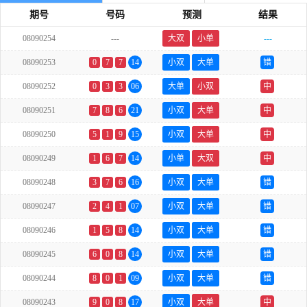
期号
号码
预测
结果
08090254
---
大双
小单
---
08090253
0
7
7
14
小双
大单
错
08090252
0
3
3
06
大单
小双
中
08090251
7
8
6
21
小双
大单
中
08090250
5
1
9
15
小双
大单
中
08090249
1
6
7
14
小单
大双
中
08090248
3
7
6
16
小双
大单
错
08090247
2
4
1
07
小双
大单
错
08090246
1
5
8
14
小双
大单
错
08090245
6
0
8
14
小双
大单
错
08090244
8
0
1
09
小双
大单
错
08090243
9
0
8
17
小双
大单
中