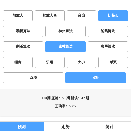
加拿大
加拿大西
台湾
比特币
饕餮算法
神州算法
沦陷算法
刺杀算法
鬼神算法
灾星算法
组合
杀组
大小
单双
双项
双组
100期 正确：53 期 错误：47 期
正确率：53%
预测
走势
统计