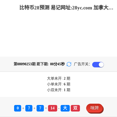
比特币28预测 易记网址:28yc.com 加拿大2.8-加拿大28在线|PC预测结果咪牌|加拿大pc在线预测结果_专注研究加拿大预测!
第
08090253
期 距下期:
00
分
44
秒
广告开关：
大单
未开:
2
期
小单
未开:
6
期
小双
未开:
1
期
0
7
7
14
大
双
咪牌
+
+
=
-