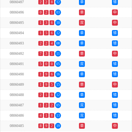
08060497
2
2
8
12
单
错
08060496
0
2
1
03
单
中
08060495
1
3
6
10
双
中
08060494
1
5
6
12
单
错
08060493
2
2
4
08
单
错
08060492
7
3
1
11
单
中
08060491
5
0
0
05
双
错
08060490
1
9
6
16
单
错
08060489
1
9
5
15
单
中
08060488
2
1
9
12
单
错
08060487
1
2
2
05
双
错
08060486
4
1
8
13
双
错
08060485
8
9
2
19
单
中