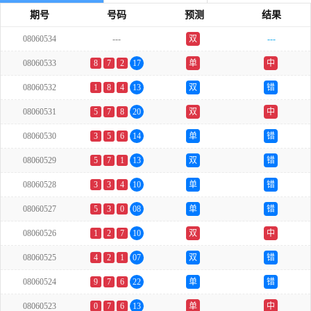
期号
号码
预测
结果
08060534
---
双
---
08060533
8
7
2
17
单
中
08060532
1
8
4
13
双
错
08060531
5
7
8
20
双
中
08060530
3
5
6
14
单
错
08060529
5
7
1
13
双
错
08060528
3
3
4
10
单
错
08060527
5
3
0
08
单
错
08060526
1
2
7
10
双
中
08060525
4
2
1
07
双
错
08060524
9
7
6
22
单
错
08060523
0
7
6
13
单
中