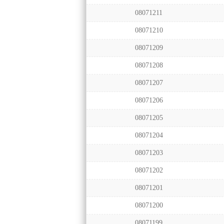
08071211
08071210
08071209
08071208
08071207
08071206
08071205
08071204
08071203
08071202
08071201
08071200
08071199