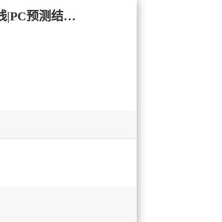
比特币28预测 易记网址:28yc.com 加拿大2.8-加拿大28在线|PC预测结果咪牌|加拿大pc在线预测结果_专注研究加拿大预测!