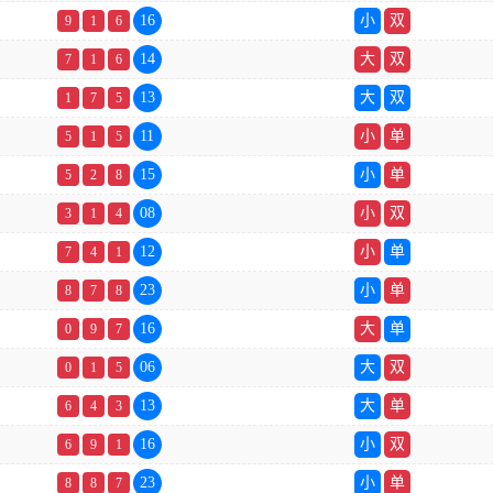
16
小
双
9
1
6
14
大
双
7
1
6
13
大
双
1
7
5
11
小
单
5
1
5
15
小
单
5
2
8
08
小
双
3
1
4
12
小
单
7
4
1
23
小
单
8
7
8
16
大
单
0
9
7
06
大
双
0
1
5
13
大
单
6
4
3
16
小
双
6
9
1
23
小
单
8
8
7