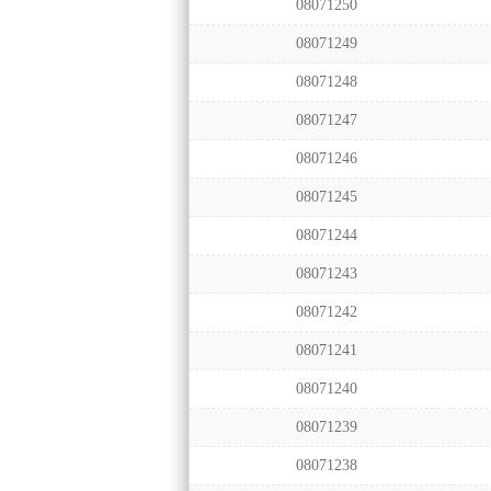
08071250
08071249
08071248
08071247
08071246
08071245
08071244
08071243
08071242
08071241
08071240
08071239
08071238