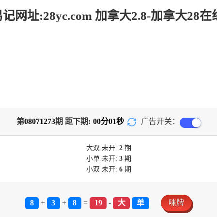
第
08071273
期 距下期:
00
分
01
秒
广告开关：
大双
未开:
2
期
小单
未开:
3
期
小双
未开:
6
期
8
+
3
+
8
=
19
-
大
单
咪牌