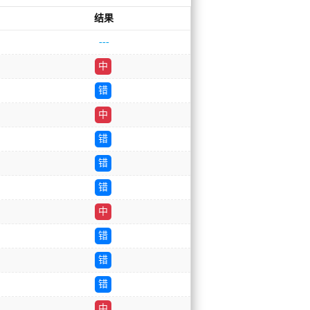
结果
---
中
错
中
错
错
错
中
错
错
错
中