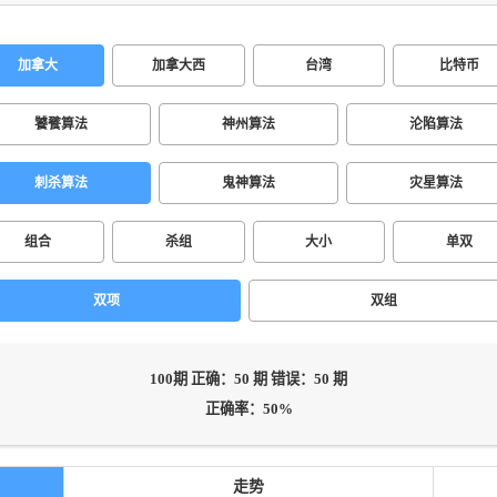
加拿大
加拿大西
台湾
比特币
饕餮算法
神州算法
沦陷算法
刺杀算法
鬼神算法
灾星算法
组合
杀组
大小
单双
双项
双组
100期 正确：50 期 错误：50 期
正确率：50%
走势