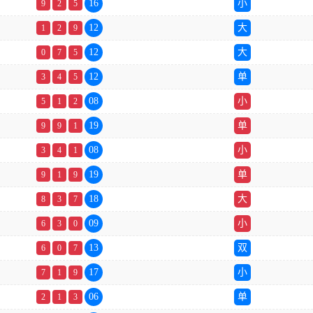
16
小
9
2
5
12
大
1
2
9
12
大
0
7
5
12
单
3
4
5
08
小
5
1
2
19
单
9
9
1
08
小
3
4
1
19
单
9
1
9
18
大
8
3
7
09
小
6
3
0
13
双
6
0
7
17
小
7
1
9
06
单
2
1
3