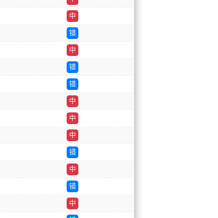
中
错
中
错
错
中
中
中
错
中
错
中