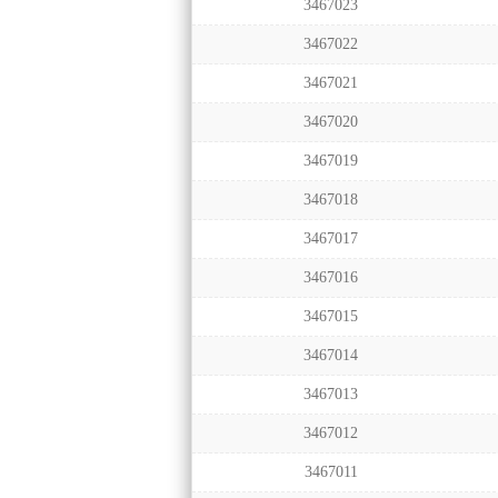
3467023
3467022
3467021
3467020
3467019
3467018
3467017
3467016
3467015
3467014
3467013
3467012
3467011