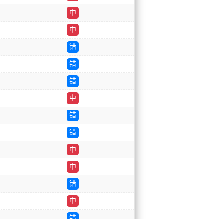
中
中
错
错
错
中
错
错
中
中
错
中
错