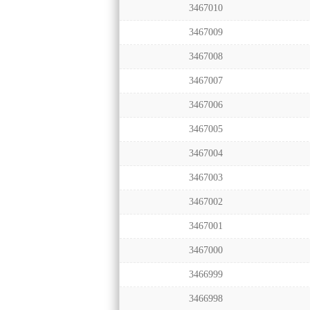
3467010
3467009
3467008
3467007
3467006
3467005
3467004
3467003
3467002
3467001
3467000
3466999
3466998