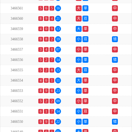
3466561
5
6
5
16
大
单
中
3466560
8
9
4
21
大
双
中
3466559
4
0
9
13
大
单
中
3466558
9
8
2
19
小
双
错
3466557
3
4
0
07
小
单
中
3466556
5
2
7
14
小
单
错
3466555
5
2
8
15
大
双
中
3466554
4
6
1
11
大
单
中
3466553
8
9
6
23
小
单
中
3466552
5
2
2
09
小
单
中
3466551
6
1
7
14
小
双
中
3466550
9
9
4
22
小
单
错