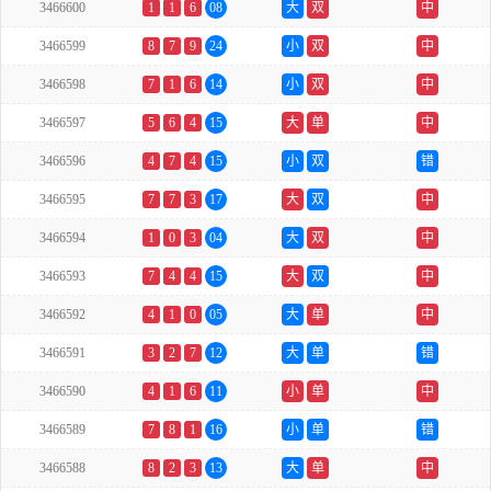
3466600
1
1
6
08
大
双
中
3466599
8
7
9
24
小
双
中
3466598
7
1
6
14
小
双
中
3466597
5
6
4
15
大
单
中
3466596
4
7
4
15
小
双
错
3466595
7
7
3
17
大
双
中
3466594
1
0
3
04
大
双
中
3466593
7
4
4
15
大
双
中
3466592
4
1
0
05
大
单
中
3466591
3
2
7
12
大
单
错
3466590
4
1
6
11
小
单
中
3466589
7
8
1
16
小
单
错
3466588
8
2
3
13
大
单
中