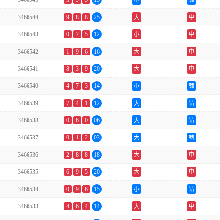
3466545
3
9
3
15
小
错
3466544
9
8
8
25
大
中
3466543
0
7
5
12
小
中
3466542
1
9
6
16
大
中
3466541
8
3
9
20
大
中
3466540
4
7
3
14
小
错
3466539
7
4
1
12
大
错
3466538
0
6
0
06
大
错
3466537
0
1
2
03
大
错
3466536
2
8
8
18
大
中
3466535
6
9
5
20
大
中
3466534
0
9
6
15
小
错
3466533
4
6
4
14
大
中