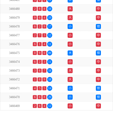
3466481
3
6
2
11
大
错
3466480
2
8
8
18
大
中
3466479
9
6
4
19
大
中
3466478
6
2
9
17
小
错
3466477
2
7
3
12
小
中
3466476
6
1
4
11
小
中
3466475
0
9
0
09
大
错
3466474
6
2
3
11
小
中
3466473
3
8
7
18
大
中
3466472
1
8
9
18
大
中
3466471
4
5
5
14
小
错
3466470
6
6
8
20
小
错
3466469
2
6
4
12
小
中