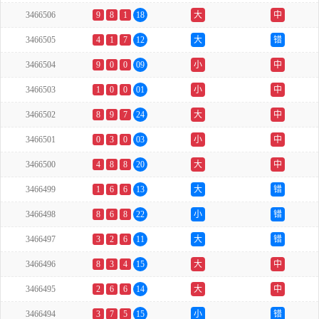
3466506
9
8
1
18
大
中
3466505
4
1
7
12
大
错
3466504
9
0
0
09
小
中
3466503
1
0
0
01
小
中
3466502
8
9
7
24
大
中
3466501
0
3
0
03
小
中
3466500
4
8
8
20
大
中
3466499
1
6
6
13
大
错
3466498
8
6
8
22
小
错
3466497
3
2
6
11
大
错
3466496
8
3
4
15
大
中
3466495
2
6
6
14
大
中
3466494
3
7
5
15
小
错