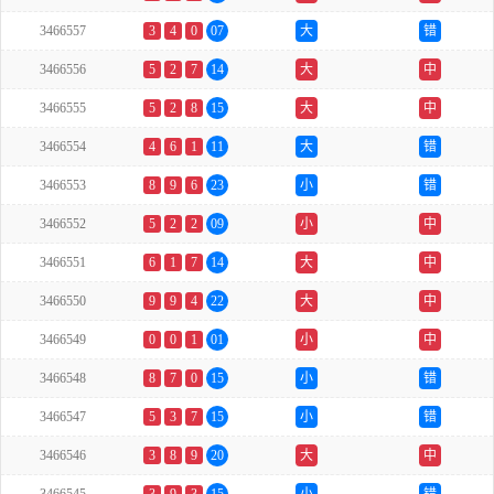
3466557
3
4
0
07
大
错
3466556
5
2
7
14
大
中
3466555
5
2
8
15
大
中
3466554
4
6
1
11
大
错
3466553
8
9
6
23
小
错
3466552
5
2
2
09
小
中
3466551
6
1
7
14
大
中
3466550
9
9
4
22
大
中
3466549
0
0
1
01
小
中
3466548
8
7
0
15
小
错
3466547
5
3
7
15
小
错
3466546
3
8
9
20
大
中