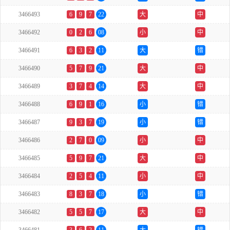
3466493
6
9
7
22
大
中
3466492
0
2
6
08
小
中
3466491
6
3
2
11
大
错
3466490
5
7
9
21
大
中
3466489
3
7
4
14
大
中
3466488
6
9
1
16
小
错
3466487
9
3
7
19
小
错
3466486
2
7
0
09
小
中
3466485
5
9
7
21
大
中
3466484
2
5
4
11
小
中
3466483
8
3
7
18
小
错
3466482
5
5
7
17
大
中