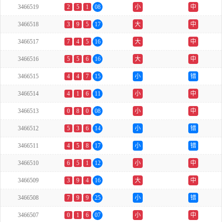
3466519
2
5
1
08
小
中
3466518
3
9
5
17
大
中
3466517
7
4
5
16
大
中
3466516
5
5
6
16
大
中
3466515
4
4
7
15
小
错
3466514
4
1
6
11
小
中
3466513
0
8
0
08
小
中
3466512
5
3
6
14
小
错
3466511
4
5
8
17
小
错
3466510
6
5
1
12
小
中
3466509
3
9
4
16
大
中
3466508
7
9
9
25
小
错
3466507
0
1
6
07
小
中