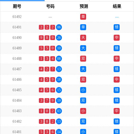
期号
号码
预测
结果
61492
---
单
---
61491
2
2
2
06
单
错
61490
9
8
9
26
大
中
61489
5
5
0
10
大
错
61488
1
3
4
08
双
中
61487
4
2
7
13
大
错
61486
4
5
9
18
双
中
61485
4
5
6
15
小
错
61484
3
7
9
19
双
错
61483
1
0
2
03
小
中
61482
3
8
2
13
双
错
61481
5
3
6
14
小
错