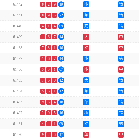
61442
8
2
9
19
小
错
61441
8
9
5
22
单
错
61440
4
1
4
09
双
错
61439
1
6
7
14
大
中
61438
7
8
1
16
双
中
61437
1
6
7
14
小
错
61436
3
3
1
07
小
中
61435
7
5
0
12
大
错
61434
5
6
1
12
单
错
61433
9
3
4
16
单
错
61432
2
9
5
16
小
错
61431
4
4
1
09
双
错
61430
9
2
6
17
单
中