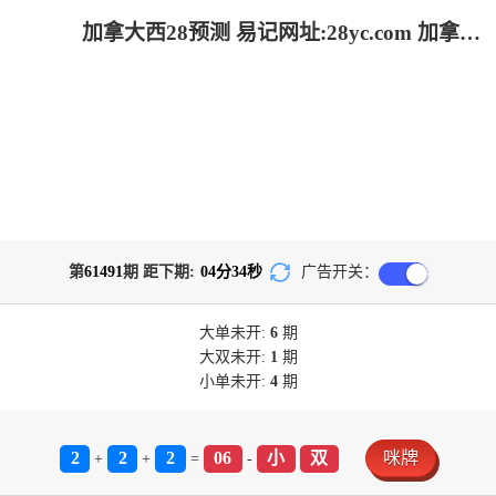
加拿大西28预测 易记网址:28yc.com 加拿大2.8-加拿大28在线|PC预测结果咪牌|加拿大pc在线预测结果_专注研究加拿大预测!
第
61491
期 距下期:
04
分
33
秒
广告开关：
大单
未开:
6
期
大双
未开:
1
期
小单
未开:
4
期
2
2
2
06
小
双
咪牌
+
+
=
-