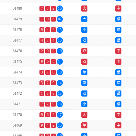
61480
7
7
2
16
大
中
61479
1
0
6
07
大
错
61478
9
4
2
15
小
错
61477
4
7
4
15
双
错
61476
2
0
8
10
双
中
61475
9
0
5
14
双
中
61474
3
7
0
10
单
错
61473
3
2
9
14
单
错
61472
1
3
9
13
双
错
61471
7
2
9
18
小
错
61470
9
6
2
17
大
中
61469
9
4
2
15
单
中