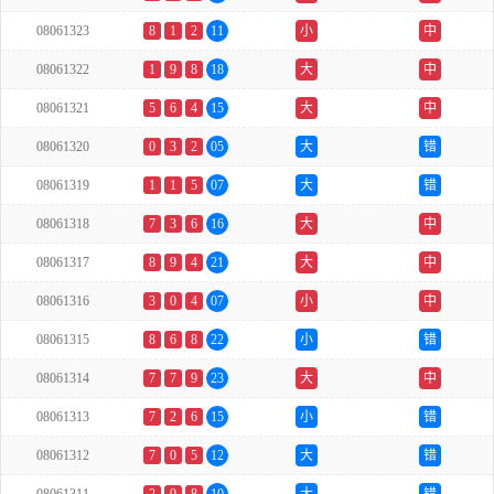
08061323
8
1
2
11
小
中
08061322
1
9
8
18
大
中
08061321
5
6
4
15
大
中
08061320
0
3
2
05
大
错
08061319
1
1
5
07
大
错
08061318
7
3
6
16
大
中
08061317
8
9
4
21
大
中
08061316
3
0
4
07
小
中
08061315
8
6
8
22
小
错
08061314
7
7
9
23
大
中
08061313
7
2
6
15
小
错
08061312
7
0
5
12
大
错