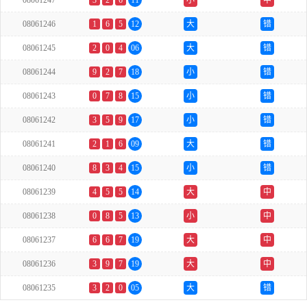
08061247
3
2
6
11
小
中
08061246
1
6
5
12
大
错
08061245
2
0
4
06
大
错
08061244
9
2
7
18
小
错
08061243
0
7
8
15
小
错
08061242
3
5
9
17
小
错
08061241
2
1
6
09
大
错
08061240
8
3
4
15
小
错
08061239
4
5
5
14
大
中
08061238
0
8
5
13
小
中
08061237
6
6
7
19
大
中
08061236
3
9
7
19
大
中
08061235
3
2
0
05
大
错