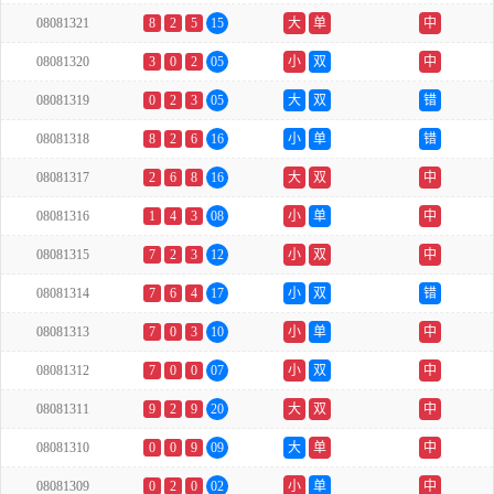
08081321
8
2
5
15
大
单
中
08081320
3
0
2
05
小
双
中
08081319
0
2
3
05
大
双
错
08081318
8
2
6
16
小
单
错
08081317
2
6
8
16
大
双
中
08081316
1
4
3
08
小
单
中
08081315
7
2
3
12
小
双
中
08081314
7
6
4
17
小
双
错
08081313
7
0
3
10
小
单
中
08081312
7
0
0
07
小
双
中
08081311
9
2
9
20
大
双
中
08081310
0
0
9
09
大
单
中
08081309
0
2
0
02
小
单
中