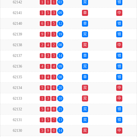
62142
1
1
1
03
双
错
62141
1
5
3
09
单
中
62140
6
1
5
12
单
错
62139
9
7
3
19
双
错
62138
2
4
2
08
双
中
62137
8
3
3
14
单
错
62136
4
1
4
09
双
错
62135
1
4
3
08
单
错
62134
5
9
6
20
双
中
62133
1
3
6
10
双
中
62132
5
8
8
21
双
错
62131
1
5
7
13
双
错
62130
5
9
0
14
双
中