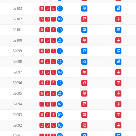
62103
0
5
9
14
单
错
62102
5
0
3
08
双
中
62101
0
2
8
10
单
错
62100
8
5
8
21
单
中
62099
6
3
2
11
双
错
62098
9
2
0
11
双
错
62097
3
6
0
09
单
中
62096
4
2
6
12
双
中
62095
6
8
7
21
单
中
62094
1
1
0
02
双
中
62093
6
2
1
09
单
中
62092
2
0
0
02
双
中