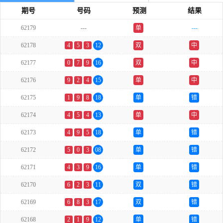
期号
号码
预测
结果
62179
---
单
---
62178
4
5
3
12
双
中
62177
0
7
9
16
双
中
62176
9
2
4
15
单
中
62175
1
9
8
18
单
错
62174
4
5
4
13
单
中
62173
4
9
5
18
单
错
62172
5
0
3
08
单
错
62171
4
3
9
16
单
错
62170
6
2
3
11
双
错
62169
6
8
3
17
双
错
62168
2
1
9
12
单
错