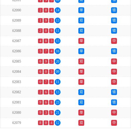
62091
1
5
3
09
双
错
62090
2
8
4
14
单
错
62089
1
9
3
13
双
错
62088
2
0
9
11
双
错
62087
4
8
3
15
单
中
62086
5
7
4
16
单
错
62085
6
9
5
20
双
中
62084
6
0
3
09
单
中
62083
0
7
4
11
单
中
62082
2
6
5
13
双
错
62081
9
6
8
23
双
错
62080
9
3
9
21
单
中
62079
8
0
4
12
双
中