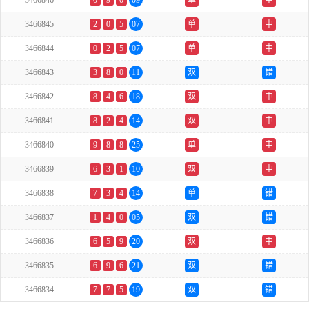
3466846
0
9
0
09
单
中
3466845
2
0
5
07
单
中
3466844
0
2
5
07
单
中
3466843
3
8
0
11
双
错
3466842
8
4
6
18
双
中
3466841
8
2
4
14
双
中
3466840
9
8
8
25
单
中
3466839
6
3
1
10
双
中
3466838
7
3
4
14
单
错
3466837
1
4
0
05
双
错
3466836
6
5
9
20
双
中
3466835
6
9
6
21
双
错
3466834
7
7
5
19
双
错