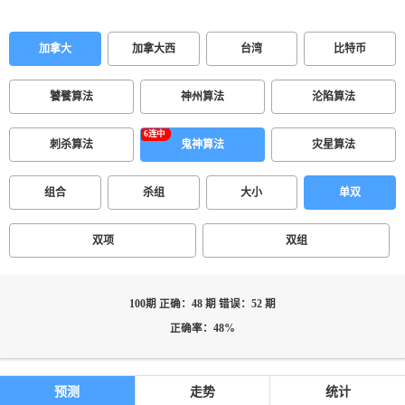
加拿大
加拿大西
台湾
比特币
饕餮算法
神州算法
沦陷算法
刺杀算法
鬼神算法
灾星算法
组合
杀组
大小
单双
双项
双组
100期 正确：48 期 错误：52 期
正确率：48%
预测
走势
统计