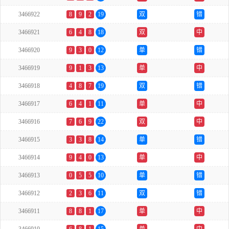
3466922
8
9
2
19
双
错
3466921
6
4
8
18
双
中
3466920
9
3
0
12
单
错
3466919
9
1
3
13
单
中
3466918
4
8
7
19
双
错
3466917
6
4
1
11
单
中
3466916
7
6
9
22
双
中
3466915
3
3
8
14
单
错
3466914
9
4
0
13
单
中
3466913
0
5
5
10
单
错
3466912
2
3
6
11
双
错
3466911
8
8
1
17
单
中