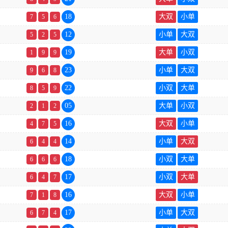
18
大双
小单
7
5
6
12
小单
大双
5
2
5
19
大单
小双
1
9
9
23
小单
大双
9
6
8
22
小双
大单
8
5
9
05
大单
小双
2
1
2
16
大双
小单
4
7
5
14
小单
大双
6
4
4
18
小双
大单
6
6
6
17
小双
大单
6
4
7
16
大双
小单
7
1
8
17
小单
大双
6
7
4