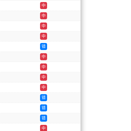
中
中
中
中
错
中
中
中
中
错
错
错
中