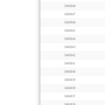
3466848
3466847
3466846
3466845
3466844
3466843
3466842
3466841
3466840
3466839
3466838
3466837
3466836