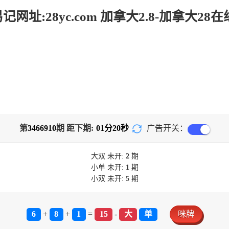
第
3466910
期 距下期:
01
分
20
秒
广告开关：
大双
未开:
2
期
小单
未开:
1
期
小双
未开:
5
期
6
+
8
+
1
=
15
-
大
单
咪牌