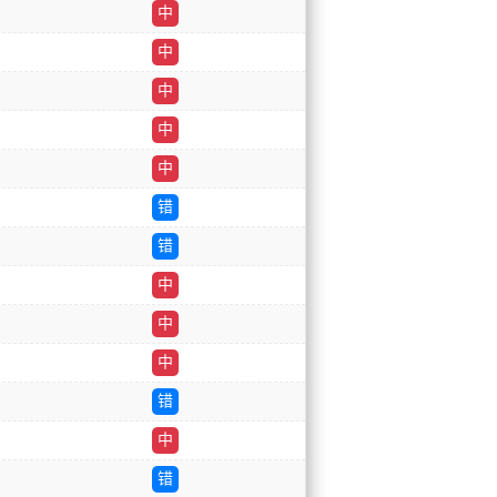
中
中
中
中
中
错
错
中
中
中
错
中
错