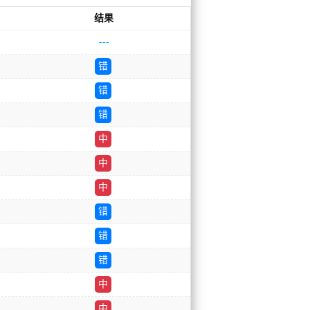
结果
---
错
错
错
中
中
中
错
错
错
中
中