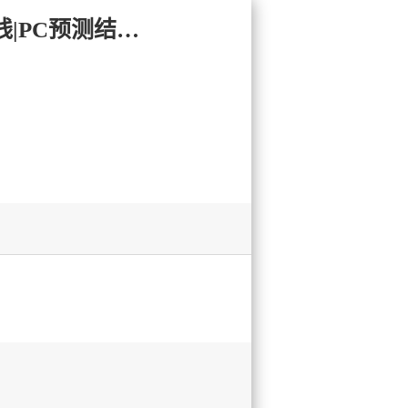
加拿大28预测 易记网址:28yc.com 加拿大2.8-加拿大28在线|PC预测结果咪牌|加拿大pc在线预测结果_专注研究加拿大预测!