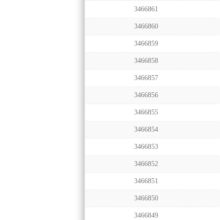
3466861
3466860
3466859
3466858
3466857
3466856
3466855
3466854
3466853
3466852
3466851
3466850
3466849