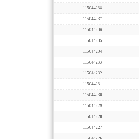
115044238
115044237
115044236
115044235
115044234
115044233
115044232
115044231
115044230
115044229
115044228
115044227
115044226