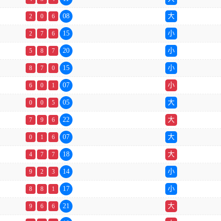
08
大
2
0
6
15
小
2
7
6
20
小
5
8
7
15
小
8
7
0
07
小
6
0
1
05
大
0
0
5
22
大
7
9
6
07
大
0
1
6
18
大
4
7
7
14
小
9
2
3
17
小
8
8
1
21
大
9
6
6