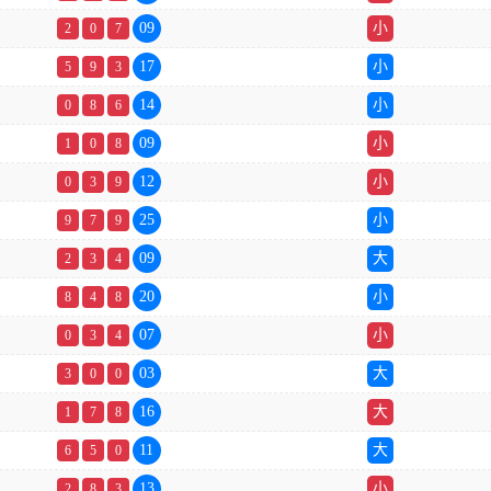
09
小
2
0
7
17
小
5
9
3
14
小
0
8
6
09
小
1
0
8
12
小
0
3
9
25
小
9
7
9
09
大
2
3
4
20
小
8
4
8
07
小
0
3
4
03
大
3
0
0
16
大
1
7
8
11
大
6
5
0
13
小
2
8
3