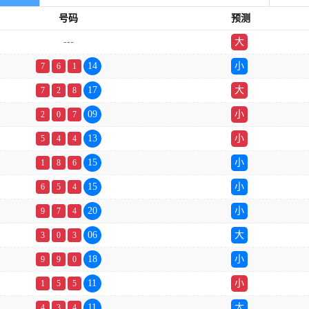
号码
预测
---
大
单
14
小
7
6
1
17
大
7
2
8
09
小
2
0
7
13
小
5
4
4
15
小
1
8
6
15
小
6
5
4
20
小
9
7
4
06
大
3
0
3
18
小
9
9
0
11
小
1
5
5
11
大
4
3
4