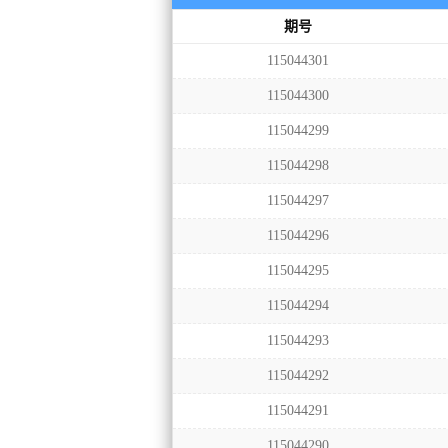
期号
115044301
115044300
115044299
115044298
115044297
115044296
115044295
115044294
115044293
115044292
115044291
115044290