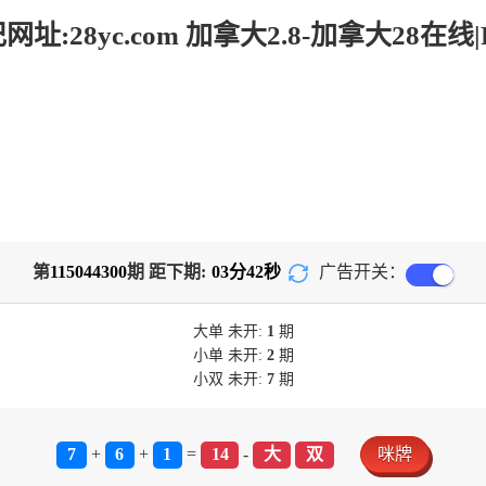
第
115044300
期 距下期:
03
分
42
秒
广告开关：
大单
未开:
1
期
小单
未开:
2
期
小双
未开:
7
期
7
+
6
+
1
=
14
-
大
双
咪牌