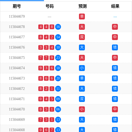
期号
号码
预测
结果
115044679
---
单
---
115044678
4
4
8
16
大
中
115044677
8
4
2
14
双
中
115044676
3
3
4
10
大
错
115044675
7
7
9
23
大
中
115044674
9
3
6
18
小
错
115044673
8
6
6
20
单
错
115044672
8
2
1
11
大
错
115044671
0
4
5
09
双
错
115044670
0
5
1
06
小
中
115044669
7
5
1
13
大
错
115044668
0
6
7
13
大
错