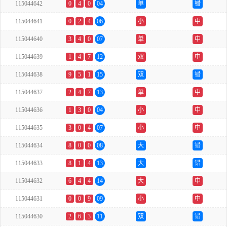
115044642
0
4
0
04
单
错
115044641
0
2
4
06
小
中
115044640
3
4
0
07
单
中
115044639
1
4
7
12
双
中
115044638
9
5
1
15
双
错
115044637
2
4
7
13
单
中
115044636
1
3
0
04
小
中
115044635
3
0
4
07
小
中
115044634
8
0
0
08
大
错
115044633
8
1
4
13
大
错
115044632
6
4
4
14
大
中
115044631
0
0
9
09
小
中
115044630
2
6
3
11
双
错