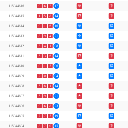
115044616
9
6
2
17
单
中
115044615
1
5
8
14
双
中
115044614
9
1
6
16
单
错
115044613
8
9
4
21
小
错
115044612
3
4
1
08
单
错
115044611
5
3
6
14
双
中
115044610
0
1
5
06
大
错
115044609
2
0
2
04
大
错
115044608
5
8
1
14
大
中
115044607
5
9
7
21
大
中
115044606
9
6
8
23
单
中
115044605
7
7
5
19
双
错
115044604
8
7
0
15
单
中