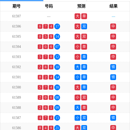
期号
号码
预测
结果
61597
---
大
单
---
61596
6
7
4
17
大
双
中
61595
0
5
9
14
大
双
中
61594
1
0
6
07
小
单
中
61593
5
7
0
12
小
单
中
61592
2
8
0
10
大
单
错
61591
8
2
4
14
小
单
错
61590
5
7
4
16
大
单
中
61589
2
0
6
08
小
双
中
61588
2
6
1
09
大
单
中
61587
4
7
4
15
小
双
错
61586
8
4
9
21
大
双
中