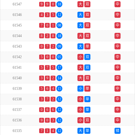
61547
9
9
0
18
大
双
中
61546
4
3
5
12
大
双
中
61545
7
0
1
08
大
双
中
61544
8
2
8
18
大
双
中
61543
0
7
2
09
大
单
中
61542
5
0
0
05
小
双
中
61541
5
7
5
17
大
双
中
61540
3
9
2
14
大
双
中
61539
5
6
4
15
小
单
中
61538
3
7
2
12
小
单
中
61537
0
6
6
12
小
单
中
61536
9
0
3
12
小
双
中
61535
7
1
4
12
大
单
错