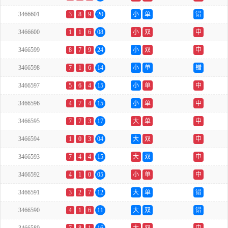
3466601
3
8
9
20
小
单
错
3466600
1
1
6
08
小
双
中
3466599
8
7
9
24
小
双
中
3466598
7
1
6
14
小
单
错
3466597
5
6
4
15
小
单
中
3466596
4
7
4
15
小
单
中
3466595
7
7
3
17
大
单
中
3466594
1
0
3
04
大
双
中
3466593
7
4
4
15
大
双
中
3466592
4
1
0
05
小
单
中
3466591
3
2
7
12
大
单
错
3466590
4
1
6
11
大
双
错