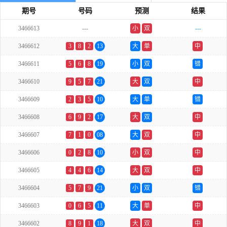
期号
号码
预测
结果
3466613
---
小
双
---
3466612
3
8
2
13
大
单
中
3466611
5
6
8
19
小
双
错
3466610
9
5
7
21
大
双
中
3466609
2
3
5
10
大
单
错
3466608
6
9
2
17
大
双
中
3466607
7
1
0
08
大
双
中
3466606
0
2
8
10
小
双
中
3466605
4
4
6
14
大
双
中
3466604
5
7
9
21
小
双
错
3466603
0
6
5
11
大
单
中
3466602
8
9
1
18
大
双
中