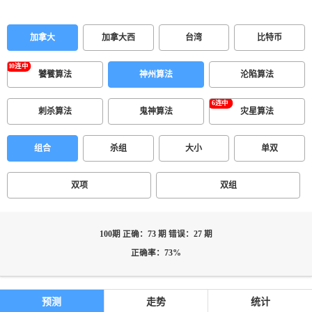
加拿大
加拿大西
台湾
比特币
饕餮算法
神州算法
沦陷算法
刺杀算法
鬼神算法
灾星算法
组合
杀组
大小
单双
双项
双组
100期 正确：73 期 错误：27 期
正确率：73%
预测
走势
统计