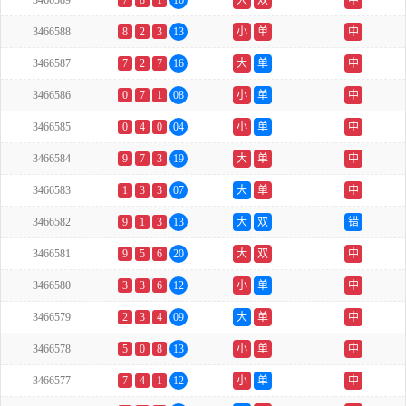
3466589
7
8
1
16
大
双
中
3466588
8
2
3
13
小
单
中
3466587
7
2
7
16
大
单
中
3466586
0
7
1
08
小
单
中
3466585
0
4
0
04
小
单
中
3466584
9
7
3
19
大
单
中
3466583
1
3
3
07
大
单
中
3466582
9
1
3
13
大
双
错
3466581
9
5
6
20
大
双
中
3466580
3
3
6
12
小
单
中
3466579
2
3
4
09
大
单
中
3466578
5
0
8
13
小
单
中
3466577
7
4
1
12
小
单
中