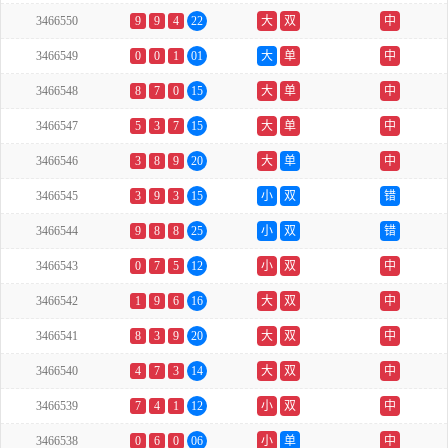
3466550
9
9
4
22
大
双
中
3466549
0
0
1
01
大
单
中
3466548
8
7
0
15
大
单
中
3466547
5
3
7
15
大
单
中
3466546
3
8
9
20
大
单
中
3466545
3
9
3
15
小
双
错
3466544
9
8
8
25
小
双
错
3466543
0
7
5
12
小
双
中
3466542
1
9
6
16
大
双
中
3466541
8
3
9
20
大
双
中
3466540
4
7
3
14
大
双
中
3466539
7
4
1
12
小
双
中
3466538
0
6
0
06
小
单
中