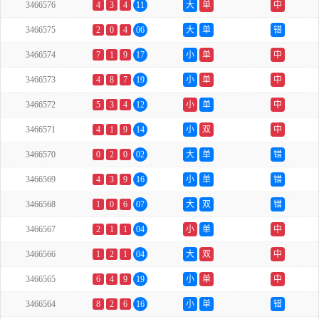
3466576
4
3
4
11
大
单
中
3466575
2
0
4
06
大
单
错
3466574
7
1
9
17
小
单
中
3466573
4
8
7
19
小
单
中
3466572
5
3
4
12
小
单
中
3466571
4
1
9
14
小
双
中
3466570
0
2
0
02
大
单
错
3466569
4
3
9
16
小
单
错
3466568
1
0
6
07
大
双
错
3466567
2
1
1
04
小
单
中
3466566
1
2
1
04
大
双
中
3466565
6
4
9
19
小
单
中
3466564
8
2
6
16
小
单
错