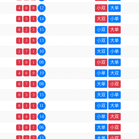
12
小双
大单
4
0
8
14
大双
小单
8
5
1
15
小双
大单
8
2
5
13
小双
大单
1
3
9
10
大双
小单
2
7
1
08
小双
大单
7
0
1
19
小单
大双
4
6
9
08
大单
小双
0
7
1
15
大双
小单
9
3
3
11
小双
大单
9
1
1
14
小单
大双
8
4
2
06
大单
小双
5
0
1
12
大单
小双
3
2
7