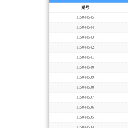
期号
115044545
115044544
115044543
115044542
115044541
115044540
115044539
115044538
115044537
115044536
115044535
115044534