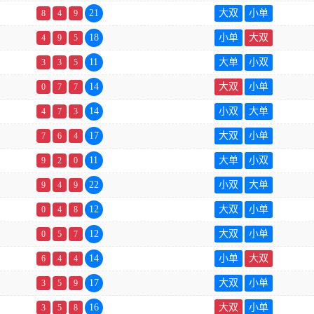
21
大双
小单
8
4
9
18
小单
大双
4
9
5
11
大单
小双
3
3
5
14
大双
小单
0
7
7
14
小双
大单
4
7
3
17
大双
小单
7
6
4
11
大单
小双
9
2
0
22
小双
大单
9
4
9
12
大双
小单
0
4
8
12
大双
小单
0
5
7
14
小单
大双
6
4
4
17
大双
小单
3
5
9
16
大双
小单
3
5
8