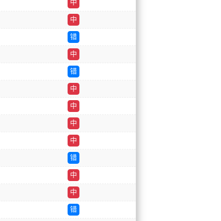
中
中
错
中
错
中
中
中
中
错
中
中
错