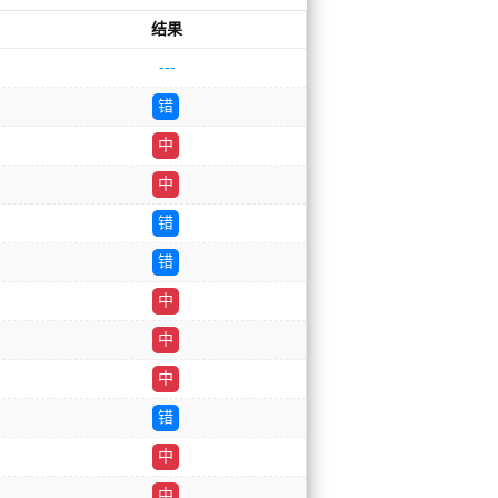
结果
---
错
中
中
错
错
中
中
中
错
中
中