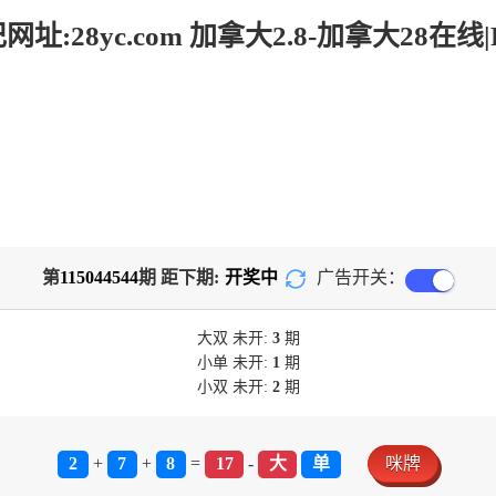
第
115044544
期 距下期:
开奖中
广告开关：
大双
未开:
3
期
小单
未开:
1
期
小双
未开:
2
期
2
+
7
+
8
=
17
-
大
单
咪牌